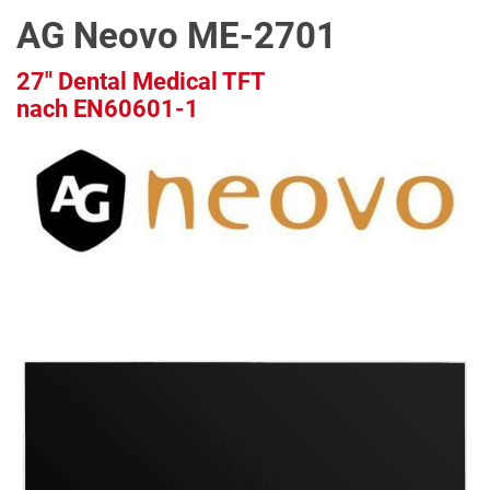
AG Neovo ME-2701
27" Dental Medical TFT
nach EN60601-1