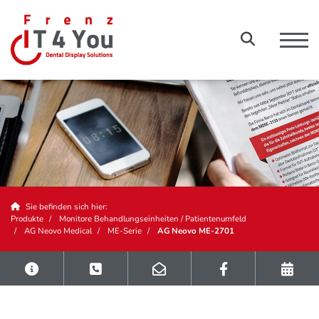
Sie befinden sich hier:
Produkte
Monitore Behandlungseinheiten / Patientenumfeld
AG Neovo Medical
ME-Serie
AG Neovo ME-2701