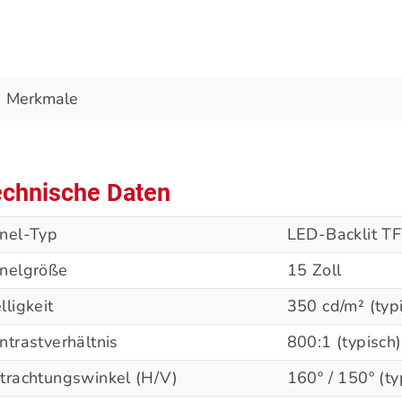
Merkmale
chnische Daten
nel-Typ
LED-Backlit T
nelgröße
15 Zoll
lligkeit
350 cd/m² (typ
ntrastverhältnis
800:1 (typisch)
trachtungswinkel (H/V)
160º / 150º (ty