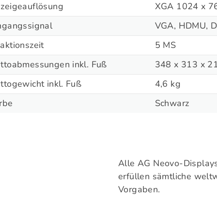
zeigeauflösung
XGA 1024 x 7
ngangssignal
VGA, HDMU, Di
aktionszeit
5 MS
ttoabmessungen inkl. Fuß
348 x 313 x 
ttogewicht inkl. Fuß
4,6 kg
rbe
Schwarz
Alle AG Neovo-Displays s
erfüllen sämtliche wel
Vorgaben.