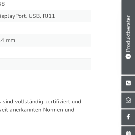
68
splayPort, USB, RJ11
Produktberater
214 mm
ind vollständig zertifiziert und
tweit anerkannten Normen und