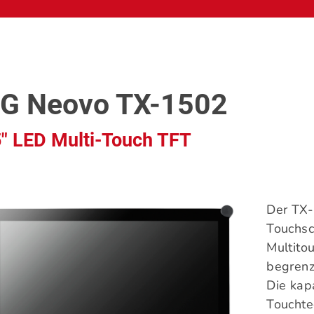
G Neovo TX-1502
″ LED Multi-Touch TFT
Der TX-
Touchsc
Multito
begren
Die kap
Touchte