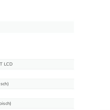
FT LCD
isch)
pisch)