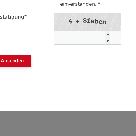
einverstanden. *
stätigung
*
S
i
e
6
b
e
n