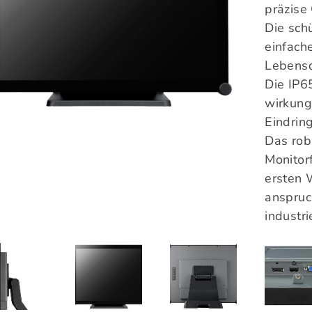
präzise
Die sch
einfach
Lebensd
Die IP6
wirkung
Eindrin
Das rob
Monitor
ersten 
anspruc
industr