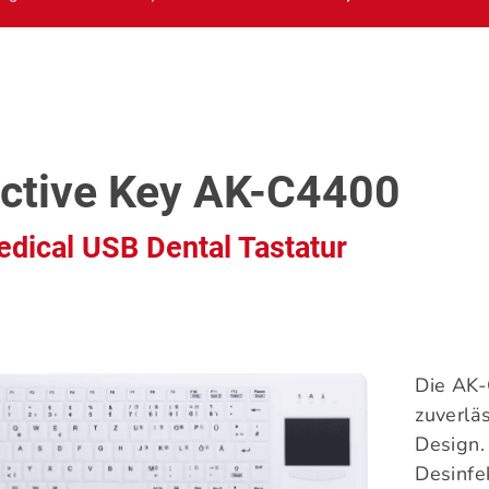
ctive Key AK-C4400
dical USB Dental Tastatur
Die AK-
zuverlä
Design.
Desinfek