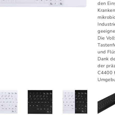
den Eins
Kranken
mikrobi
Industr
geeigne
Die Vol
Tastenf
und Flü
Dank de
der prä
C4400 f
Umgebu