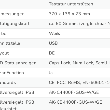
Tastatur unterstützen
messungen
370 x 139 x 23 mm
tätigungskraft
ca. 60 Gramm (vergleichbar 
rbe
Weiß
hnittstelle
USB
yout
DE
D Statusanzeigen
Caps Lock, Num Lock, Scroll 
eanFunction
Ja
andards
CE, FCC, RoHS, EN-60601-1
llversiegelt IP68
AK-C4400F-GUS-W/GE
llversiegelt IP68
AK-CB4400F-GUS-W/GE
leuchtet