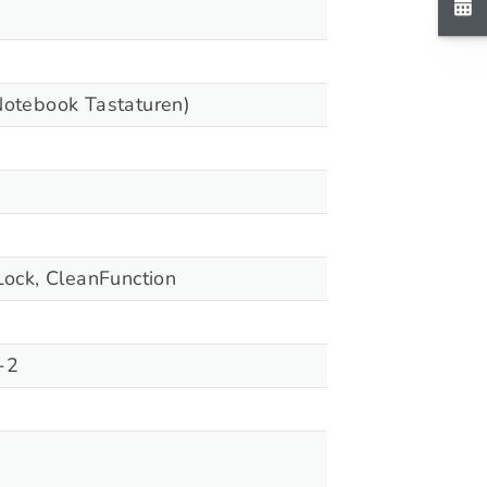
Notebook Tastaturen)
Lock, CleanFunction
-2