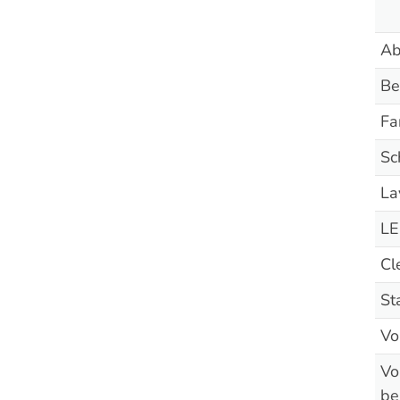
Ab
Be
Fa
Sc
La
LE
Cl
St
Vo
Vo
be